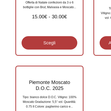
Offerta di Natale confezioni da 3 o 6
bottiglie con Brut, Malvasia e Moscato...
T
Vitigno
15.00
€
-
30.00
€
vol. 
Scegli
A
Piemonte Moscato
D.O.C. 2025
Tipo: bianco dolce D.O.C. Vitigno: 100%
Moscato Gradazione: 5,5° vol. Quantità:
0.75 lt Colore: paglierino carico e...