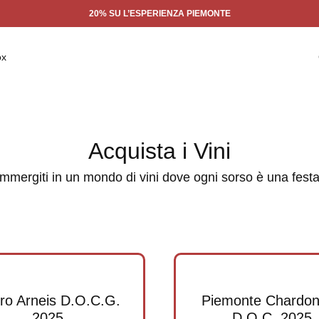
20% SU L’ESPERIENZA PIEMONTE
ox
Acquista i Vini
Immergiti in un mondo di vini dove ogni sorso è una festa
ro Arneis D.O.C.G.
Piemonte Chardo
2025
D.O.C. 2025