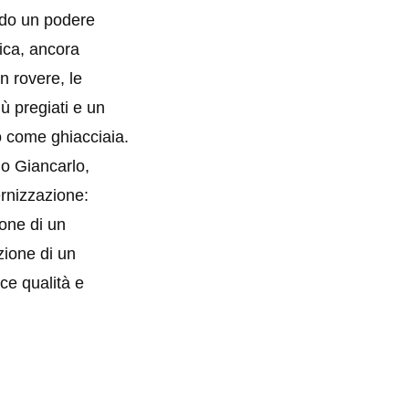
ndo un podere
tica, ancora
n rovere, le
ù pregiati e un
to come ghiacciaia.
lio Giancarlo,
ernizzazione:
ione di un
zione di un
ce qualità e