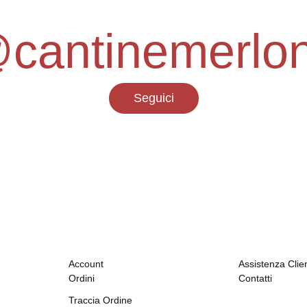
cantinemerlo
Seguici
Account
Assistenza Clien
Ordini
Contatti
Traccia Ordine