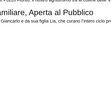
 Pozzo Fiorito, il nostro agriturismo tra le colline delle V
iliare, Aperta al Pubblico
iancarlo e da sua figlia Lia, che curano l’intero ciclo p