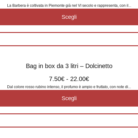
La Barbera è coltivata in Piemonte già nel VI secolo e rappresenta, con il...
Scegli
Bag in box da 3 litri – Dolcinetto
7.50
€
-
22.00
€
Dal colore rosso rubino intenso, il profumo è ampio e fruttato, con note di...
Scegli